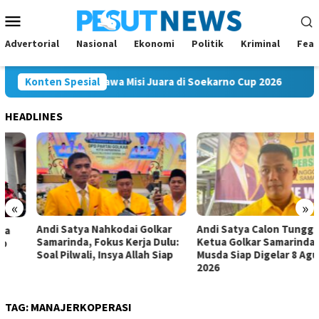
Loncat
Menu
ke
Mobile
konten
Advertorial
Nasional
Ekonomi
Politik
Kriminal
Feat
ng Mahakam FC Bawa Misi Juara di Soekarno Cup 2026
Konten Spesial
And
HEADLINES
«
»
Andi Satya Nahkodai Golkar
Andi Satya Calon Tunggal
Samarinda, Fokus Kerja Dulu:
Ketua Golkar Samarinda,
Soal Pilwali, Insya Allah Siap
Musda Siap Digelar 8 Agustus
2026
TAG:
MANAJERKOPERASI