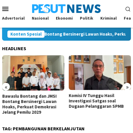
Loncat
Menu
ke
Mobile
konten
Advertorial
Nasional
Ekonomi
Politik
Kriminal
Feat
ontang dan JMSI Bontang Bersinergi Lawan Hoaks, Perkuat Demo
Konten Spesial
HEADLINES
«
»
Komisi IV Tunggu Hasil
Komisi I Dorong Pemkot
SI
Investigasi Satgas soal
Kurangi Belanja ASN dem
an
Dugaan Pelanggaran SPMB
Perluas Ruang Pembang
si
TAG:
PEMBANGUNAN BERKELANJUTAN