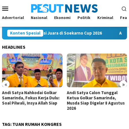
Loncat
Menu
ke
Mobile
konten
Advertorial
Nasional
Ekonomi
Politik
Kriminal
Feat
akam FC Bawa Misi Juara di Soekarno Cup 2026
Konten Spesial
Andi Saty
HEADLINES
«
»
Andi Satya Nahkodai Golkar
Andi Satya Calon Tunggal
Samarinda, Fokus Kerja Dulu:
Ketua Golkar Samarinda,
Soal Pilwali, Insya Allah Siap
Musda Siap Digelar 8 Agustus
2026
TAG:
TUAN RUMAH KONGRES