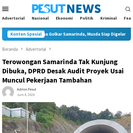
Loncat
Menu
ke
Mobile
konten
Advertorial
Nasional
Ekonomi
Politik
Kriminal
Feat
Tunggal Ketua Golkar Samarinda, Musda Siap Digelar 8 Agustus 2
Konten Spesial
Beranda
Advertorial
Terowongan Samarinda Tak Kunjung
Dibuka, DPRD Desak Audit Proyek Usai
Muncul Pekerjaan Tambahan
Admin Pesut
Juni 4, 2026