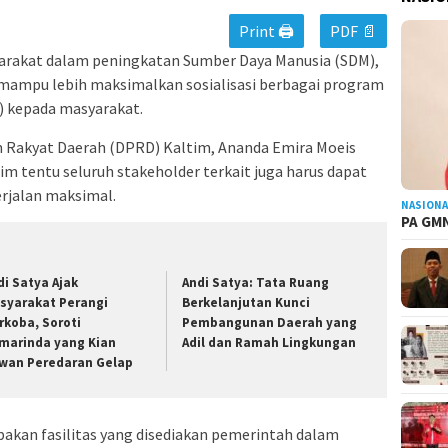
Print 🖨
PDF 📄
arakat dalam peningkatan Sumber Daya Manusia (SDM),
mampu lebih maksimalkan sosialisasi berbagai program
K) kepada masyarakat.
 Rakyat Daerah (DPRD) Kaltim, Ananda Emira Moeis
 tentu seluruh stakeholder terkait juga harus dapat
rjalan maksimal.
NASIONA
PA GMN
di Satya Ajak
Andi Satya: Tata Ruang
syarakat Perangi
Berkelanjutan Kunci
rkoba, Soroti
Pembangunan Daerah yang
marinda yang Kian
Adil dan Ramah Lingkungan
wan Peredaran Gelap
pakan fasilitas yang disediakan pemerintah dalam