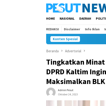
Loncat
ke
konten
HOME
NASIONAL
DAERAH
POLIT
REDAKSI
Disclaimer
Info Iklan
Konten Spesial
Beranda
Advertorial
Tingkatkan Minat 
DPRD Kaltim Ingi
Maksimalkan BLK
Admin Pesut
Oktober 24, 2023