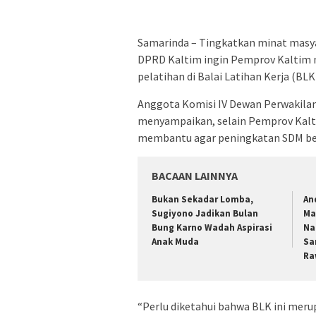
Samarinda – Tingkatkan minat masy
DPRD Kaltim ingin Pemprov Kaltim 
pelatihan di Balai Latihan Kerja (BL
Anggota Komisi IV Dewan Perwakilan
menyampaikan, selain Pemprov Kaltim
membantu agar peningkatan SDM be
BACAAN LAINNYA
Bukan Sekadar Lomba,
An
Sugiyono Jadikan Bulan
Ma
Bung Karno Wadah Aspirasi
Na
Anak Muda
Sa
Ra
“Perlu diketahui bahwa BLK ini meru