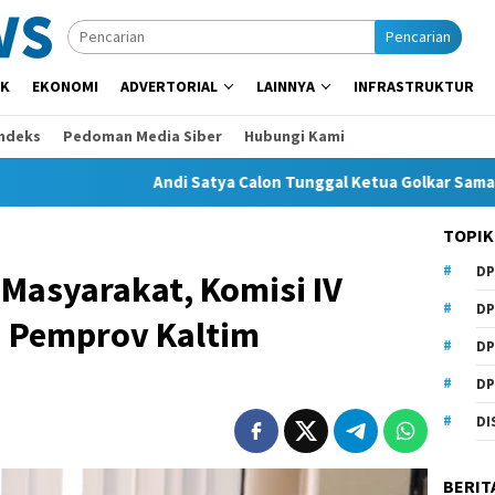
Pencarian
IK
EKONOMI
ADVERTORIAL
LAINNYA
INFRASTRUKTUR
Indeks
Pedoman Media Siber
Hubungi Kami
Andi Satya Calon Tunggal Ketua Golkar Samarinda, Musda 
TOPIK
DP
Masyarakat, Komisi IV
DP
n Pemprov Kaltim
DP
DP
DI
BERIT