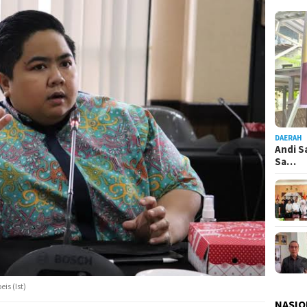
DAERAH
Andi S
Sa…
is (Ist)
NASIO