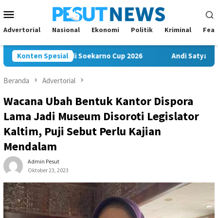
Loncat
Menu
ke
Mobile
konten
Advertorial
Nasional
Ekonomi
Politik
Kriminal
Feat
 Misi Juara di Soekarno Cup 2026
Konten Spesial
Andi Satya Nahkodai Go
Beranda
Advertorial
Wacana Ubah Bentuk Kantor Dispora
Lama Jadi Museum Disoroti Legislator
Kaltim, Puji Sebut Perlu Kajian
Mendalam
Admin Pesut
Oktober 23, 2023