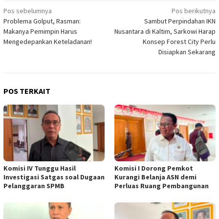
Navigasi
Pos sebelumnya
Pos berikutnya
Problema Golput, Rasman:
Sambut Perpindahan IKN
pos
Makanya Pemimpin Harus
Nusantara di Kaltim, Sarkowi Harap
Mengedepankan Keteladanan!
Konsep Forest City Perlu
Disiapkan Sekarang
POS TERKAIT
Komisi IV Tunggu Hasil
Komisi I Dorong Pemkot
Investigasi Satgas soal Dugaan
Kurangi Belanja ASN demi
Pelanggaran SPMB
Perluas Ruang Pembangunan