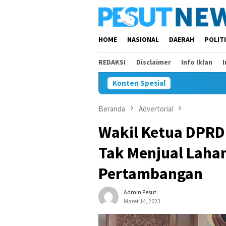
Loncat
ke
konten
HOME
NASIONAL
DAERAH
POLIT
REDAKSI
Disclaimer
Info Iklan
Konten Spesial
Banteng M
Beranda
Advertorial
Wakil Ketua DPRD
Tak Menjual Laha
Pertambangan
Admin Pesut
Maret 14, 2023