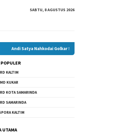
SABTU, 8 AGUSTUS 2026
tya Nahkodai Golkar Samarinda, Fokus Kerja Dulu: Soal Pilwali, In
 POPULER
RD KALTIM
MD KUKAR
RD KOTA SAMARINDA
RD SAMARINDA
SPORA KALTIM
A UTAMA