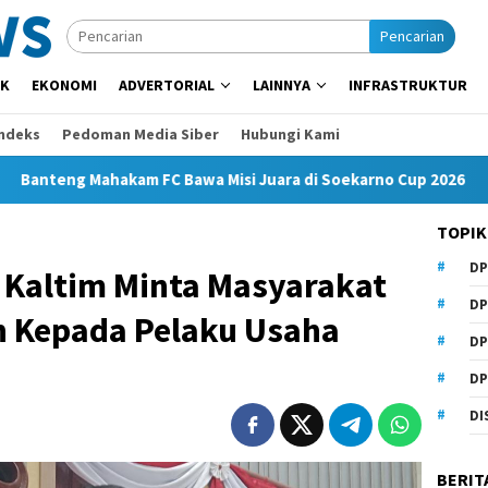
Pencarian
IK
EKONOMI
ADVERTORIAL
LAINNYA
INFRASTRUKTUR
Indeks
Pedoman Media Siber
Hubungi Kami
ahakam FC Bawa Misi Juara di Soekarno Cup 2026
Andi Sa
TOPIK
DP
 Kaltim Minta Masyarakat
DP
n Kepada Pelaku Usaha
DP
DP
DI
BERIT