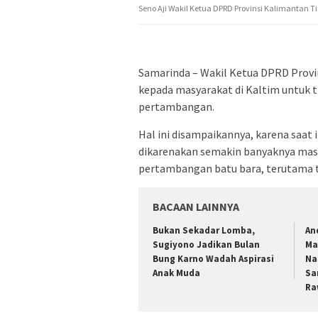
Seno Aji Wakil Ketua DPRD Provinsi Kalimantan T
Samarinda – Wakil Ketua DPRD Provi
kepada masyarakat di Kaltim untuk t
pertambangan.
Hal ini disampaikannya, karena saat 
dikarenakan semakin banyaknya masy
pertambangan batu bara, terutama 
BACAAN LAINNYA
Bukan Sekadar Lomba,
An
Sugiyono Jadikan Bulan
Ma
Bung Karno Wadah Aspirasi
Na
Anak Muda
Sa
Ra