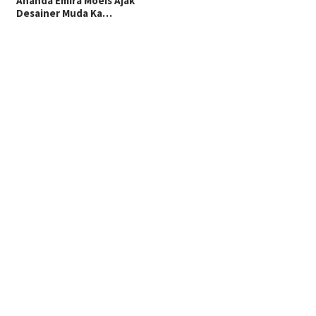
Ananda Emira Moeis Ajak
Desainer Muda Ka…