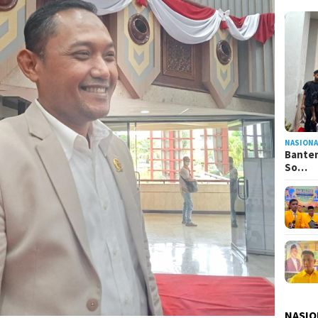
NASIONA
Banten
So…
NASIO