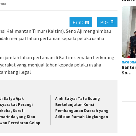
imur
Print 🖨
PDF 📄
nsi Kalimantan Timur (Kaltim), Seno Aji menghimbau
idak menjual lahan pertanian kepada pelaku usaha
ini jumlah lahan pertanian di Kaltim semakin berkurang,
NASIONA
arakat yang menjual lahan kepada pelaku usaha
Banten
tambang ilegal
So…
di Satya Ajak
Andi Satya: Tata Ruang
syarakat Perangi
Berkelanjutan Kunci
rkoba, Soroti
Pembangunan Daerah yang
marinda yang Kian
Adil dan Ramah Lingkungan
wan Peredaran Gelap