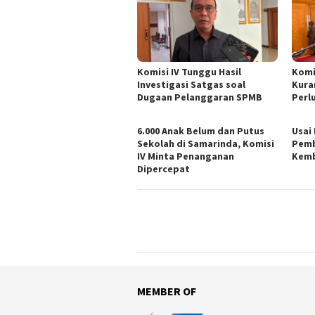
Komisi IV Tunggu Hasil
Komi
Investigasi Satgas soal
Kura
Dugaan Pelanggaran SPMB
Perl
6.000 Anak Belum dan Putus
Usai
Sekolah di Samarinda, Komisi
Pemb
IV Minta Penanganan
Kemb
Dipercepat
MEMBER OF