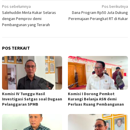
Navigasi
Pos sebelumnya
Pos berikutnya
Salehuddin Minta Kukar Selaras
Dana Program Rp50 Juta Dukung
pos
dengan Pemprov demi
Peremajaan Perangkat RT di Kukar
Pembangunan yang Terarah
POS TERKAIT
Komisi IV Tunggu Hasil
Komisi I Dorong Pemkot
Investigasi Satgas soal Dugaan
Kurangi Belanja ASN demi
Pelanggaran SPMB
Perluas Ruang Pembangunan