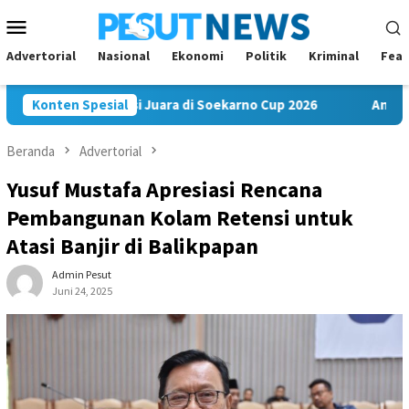
Loncat
Menu
ke
Mobile
konten
Advertorial
Nasional
Ekonomi
Politik
Kriminal
Feat
FC Bawa Misi Juara di Soekarno Cup 2026
Konten Spesial
Andi Satya Nah
Beranda
Advertorial
Yusuf Mustafa Apresiasi Rencana
Pembangunan Kolam Retensi untuk
Atasi Banjir di Balikpapan
Admin Pesut
Juni 24, 2025