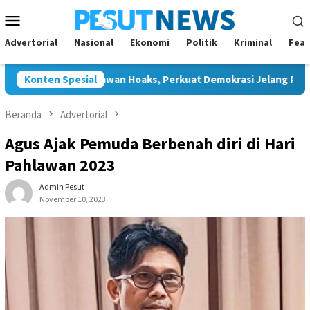
Loncat
Menu
ke
Mobile
konten
Advertorial
Nasional
Ekonomi
Politik
Kriminal
Feat
Bersinergi Lawan Hoaks, Perkuat Demokrasi Jelang Pemilu 2029
Konten Spesial
Beranda
Advertorial
Agus Ajak Pemuda Berbenah diri di Hari
Pahlawan 2023
Admin Pesut
November 10, 2023