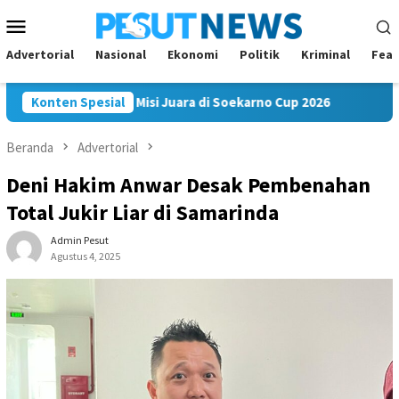
Loncat
Menu
ke
Mobile
konten
Advertorial
Nasional
Ekonomi
Politik
Kriminal
Feat
am FC Bawa Misi Juara di Soekarno Cup 2026
Konten Spesial
Andi Satya 
Beranda
Advertorial
Deni Hakim Anwar Desak Pembenahan
Total Jukir Liar di Samarinda
Admin Pesut
Agustus 4, 2025