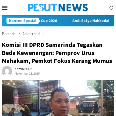
Loncat
Menu
ke
Mobile
konten
a di Soekarno Cup 2026
Konten Spesial
Andi Satya Nahkodai Golkar Samari
Beranda
Advertorial
Komisi III DPRD Samarinda Tegaskan
Beda Kewenangan: Pemprov Urus
Mahakam, Pemkot Fokus Karang Mumus
Admin Pesut
November 21, 2025