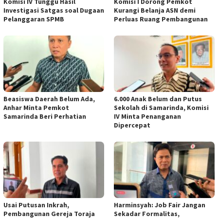
Komisi IV Tunggu Hasil
Komisi I Dorong Pemkot
Investigasi Satgas soal Dugaan
Kurangi Belanja ASN demi
Pelanggaran SPMB
Perluas Ruang Pembangunan
Beasiswa Daerah Belum Ada,
6.000 Anak Belum dan Putus
Anhar Minta Pemkot
Sekolah di Samarinda, Komisi
Samarinda Beri Perhatian
IV Minta Penanganan
Dipercepat
Usai Putusan Inkrah,
Harminsyah: Job Fair Jangan
Pembangunan Gereja Toraja
Sekadar Formalitas,