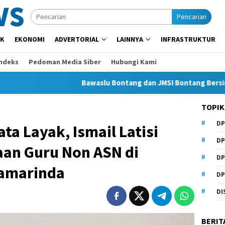
Pencarian
IK
EKONOMI
ADVERTORIAL
LAINNYA
INFRASTRUKTUR
Indeks
Pedoman Media Siber
Hubungi Kami
Bawaslu Bontang dan JMSI Bontang Bersinergi Lawan H
TOPIK
DP
ta Layak, Ismail Latisi
DP
aan Guru Non ASN di
DP
Samarinda
DP
DI
BERIT