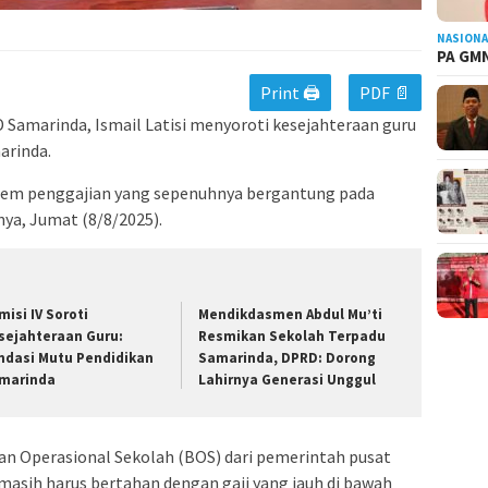
NASIONA
PA GMN
Print 🖨
PDF 📄
Samarinda, Ismail Latisi menyoroti kesejahteraan guru
arinda.
istem penggajian yang sepenuhnya bergantung pada
ya, Jumat (8/8/2025).
misi IV Soroti
Mendikdasmen Abdul Mu’ti
sejahteraan Guru:
Resmikan Sekolah Terpadu
ndasi Mutu Pendidikan
Samarinda, DPRD: Dorong
marinda
Lahirnya Generasi Unggul
n Operasional Sekolah (BOS) dari pemerintah pusat
asih harus bertahan dengan gaji yang jauh di bawah