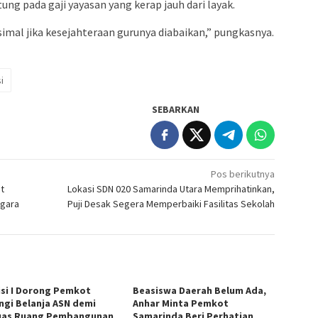
g pada gaji yayasan yang kerap jauh dari layak.
imal jika kesejahteraan gurunya diabaikan,” pungkasnya.
i
SEBARKAN
Pos berikutnya
t
Lokasi SDN 020 Samarinda Utara Memprihatinkan,
egara
Puji Desak Segera Memperbaiki Fasilitas Sekolah
si I Dorong Pemkot
Beasiswa Daerah Belum Ada,
ngi Belanja ASN demi
Anhar Minta Pemkot
uas Ruang Pembangunan
Samarinda Beri Perhatian