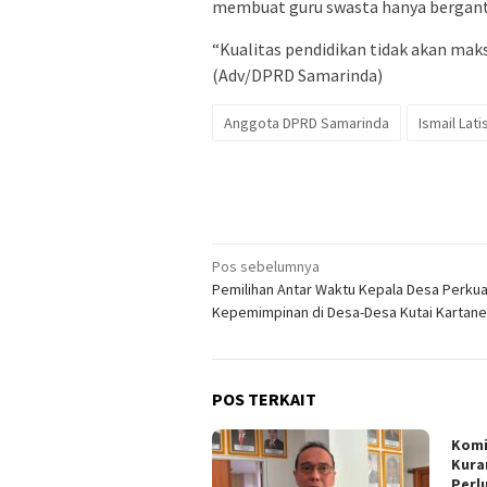
membuat guru swasta hanya bergantun
“Kualitas pendidikan tidak akan maks
(Adv/DPRD Samarinda)
Anggota DPRD Samarinda
Ismail Latis
Navigasi
Pos sebelumnya
Pemilihan Antar Waktu Kepala Desa Perkua
pos
Kepemimpinan di Desa-Desa Kutai Kartan
POS TERKAIT
Komi
Kura
Perl