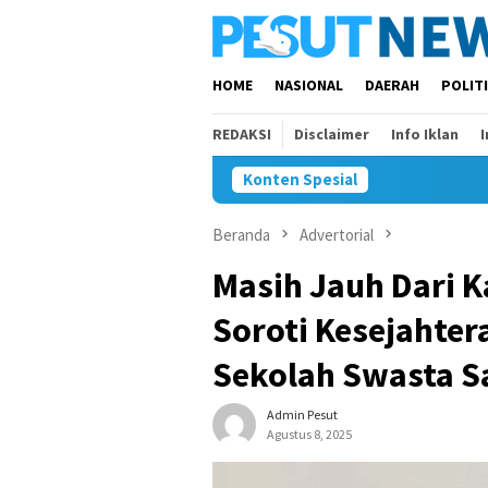
Loncat
ke
konten
HOME
NASIONAL
DAERAH
POLIT
REDAKSI
Disclaimer
Info Iklan
Konten Spesial
Beranda
Advertorial
Masih Jauh Dari Ka
Soroti Kesejahter
Sekolah Swasta 
Admin Pesut
Agustus 8, 2025