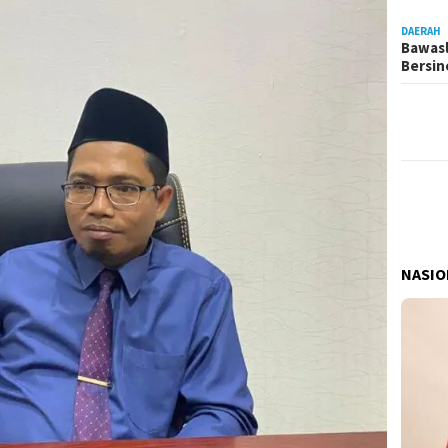
DAERAH
Bawasl
Bersi
NASIO