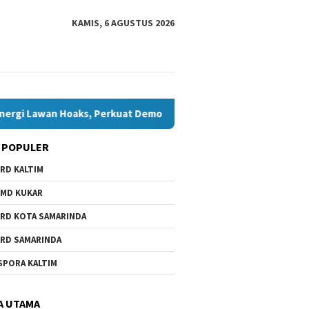
KAMIS, 6 AGUSTUS 2026
oaks, Perkuat Demokrasi Jelang Pemilu 2029
Komisi IV T
 POPULER
RD KALTIM
MD KUKAR
RD KOTA SAMARINDA
RD SAMARINDA
SPORA KALTIM
A UTAMA