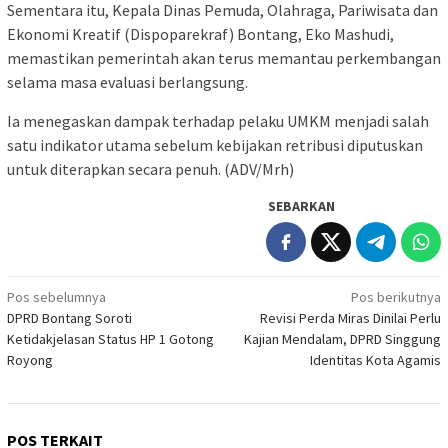
Sementara itu, Kepala Dinas Pemuda, Olahraga, Pariwisata dan
Ekonomi Kreatif (Dispoparekraf) Bontang, Eko Mashudi,
memastikan pemerintah akan terus memantau perkembangan
selama masa evaluasi berlangsung.
Ia menegaskan dampak terhadap pelaku UMKM menjadi salah
satu indikator utama sebelum kebijakan retribusi diputuskan
untuk diterapkan secara penuh. (ADV/Mrh)
SEBARKAN
Navigasi
Pos sebelumnya
Pos berikutnya
DPRD Bontang Soroti
Revisi Perda Miras Dinilai Perlu
pos
Ketidakjelasan Status HP 1 Gotong
Kajian Mendalam, DPRD Singgung
Royong
Identitas Kota Agamis
POS TERKAIT