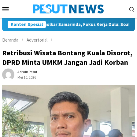
Loncat
Menu
ke
Mobile
konten
ya Nahkodai Golkar Samarinda, Fokus Kerja Dulu: Soal Pilwali, Insy
Konten Spesial
Beranda
Advertorial
Retribusi Wisata Bontang Kuala Disorot,
DPRD Minta UMKM Jangan Jadi Korban
Admin Pesut
Mei 10, 2026