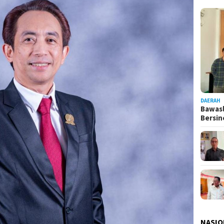
DAERAH
Bawasl
Bersi
NASIO