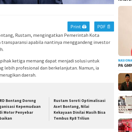
Print 🖨
PDF 📄
ntang, Rustam, mengingatkan Pemerintah Kota
transparansi apabila nantinya menggandeng investor
h.
pihak ketiga memang dapat menjadi solusi untuk
NASIONA
PA GMN
 lebih profesional dan berkelanjutan. Namun, ia
 merugikan daerah.
RD Bontang Dorong
Rustam Soroti Optimalisasi
ganisasi Kepemudaan
Aset Bontang, Nilai
di Motor Penyebar
Kekayaan Dinilai Masih Bisa
baikan
Tembus Rp8 Triliun