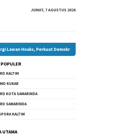
JUMAT, 7 AGUSTUS 2026
ks, Perkuat Demokrasi Jelang Pemilu 2029
Komisi IV Tun
 POPULER
RD KALTIM
MD KUKAR
RD KOTA SAMARINDA
RD SAMARINDA
SPORA KALTIM
A UTAMA