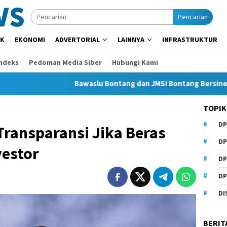
Pencarian
IK
EKONOMI
ADVERTORIAL
LAINNYA
INFRASTRUKTUR
Indeks
Pedoman Media Siber
Hubungi Kami
Bawaslu Bontang dan JMSI Bontang Bersinergi Lawan Hoa
TOPIK
DP
ransparansi Jika Beras
DP
vestor
DP
DP
DI
BERIT