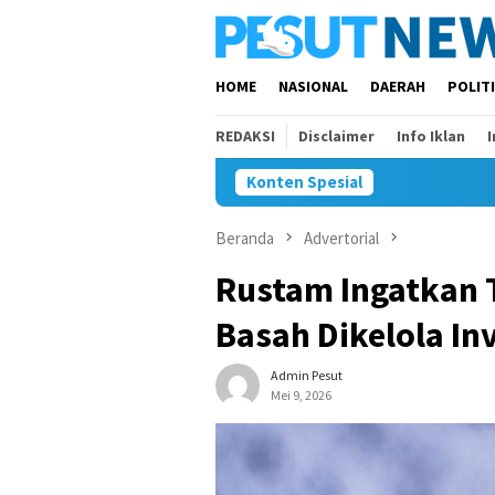
Loncat
ke
konten
HOME
NASIONAL
DAERAH
POLIT
REDAKSI
Disclaimer
Info Iklan
Konten Spesial
Beranda
Advertorial
Rustam Ingatkan T
Basah Dikelola In
Admin Pesut
Mei 9, 2026