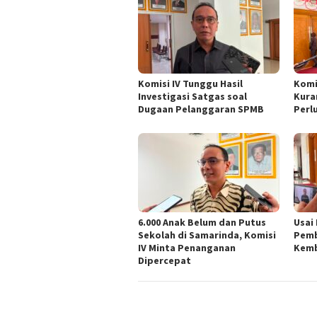
Komisi IV Tunggu Hasil
Komi
Investigasi Satgas soal
Kura
Dugaan Pelanggaran SPMB
Perl
6.000 Anak Belum dan Putus
Usai
Sekolah di Samarinda, Komisi
Pemb
IV Minta Penanganan
Kemb
Dipercepat