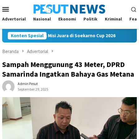
Loncat
Menu
ke
Mobile
konten
Advertorial
Nasional
Ekonomi
Politik
Kriminal
Feat
kam FC Bawa Misi Juara di Soekarno Cup 2026
Konten Spesial
Andi Satya
Beranda
Advertorial
Sampah Menggunung 43 Meter, DPRD
Samarinda Ingatkan Bahaya Gas Metana
Admin Pesut
September 29, 2025