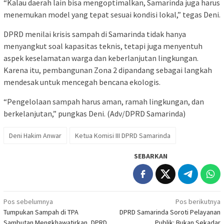
“Kalau daerah lain bisa mengoptimalkan, Samarinda juga harus
menemukan model yang tepat sesuai kondisi lokal,” tegas Deni.
DPRD menilai krisis sampah di Samarinda tidak hanya
menyangkut soal kapasitas teknis, tetapi juga menyentuh
aspek keselamatan warga dan keberlanjutan lingkungan.
Karena itu, pembangunan Zona 2 dipandang sebagai langkah
mendesak untuk mencegah bencana ekologis.
“Pengelolaan sampah harus aman, ramah lingkungan, dan
berkelanjutan,” pungkas Deni. (Adv/DPRD Samarinda)
Deni Hakim Anwar
Ketua Komisi III DPRD Samarinda
SEBARKAN
Navigasi
Pos sebelumnya
Pos berikutnya
Tumpukan Sampah di TPA
DPRD Samarinda Soroti Pelayanan
pos
Sambutan Mengkhawatirkan, DPRD
Publik: Bukan Sekadar