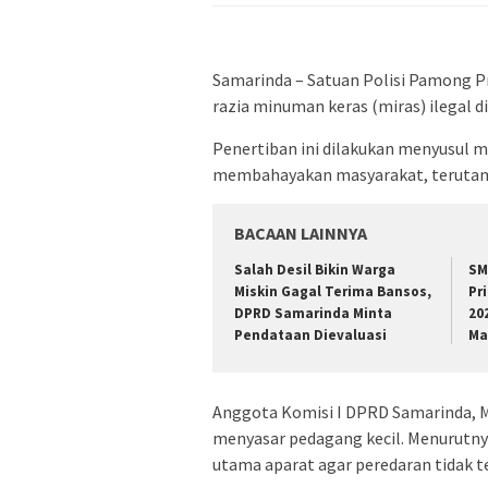
Samarinda – Satuan Polisi Pamong P
razia minuman keras (miras) ilegal d
Penertiban ini dilakukan menyusul m
membahayakan masyarakat, terutam
BACAAN LAINNYA
Salah Desil Bikin Warga
SM
Miskin Gagal Terima Bansos,
Pr
DPRD Samarinda Minta
20
Pendataan Dievaluasi
Ma
Anggota Komisi I DPRD Samarinda, M
menyasar pedagang kecil. Menurutnya,
utama aparat agar peredaran tidak t