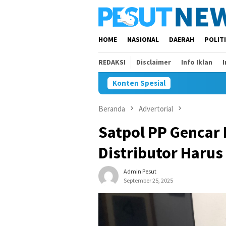
Loncat
ke
konten
HOME
NASIONAL
DAERAH
POLIT
REDAKSI
Disclaimer
Info Iklan
Konten Spesial
Beranda
Advertorial
Satpol PP Gencar 
Distributor Harus
Admin Pesut
September 25, 2025