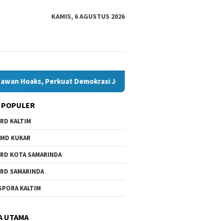
KAMIS, 6 AGUSTUS 2026
, Perkuat Demokrasi Jelang Pemilu 2029
Komisi IV Tungg
 POPULER
RD KALTIM
MD KUKAR
RD KOTA SAMARINDA
RD SAMARINDA
SPORA KALTIM
A UTAMA