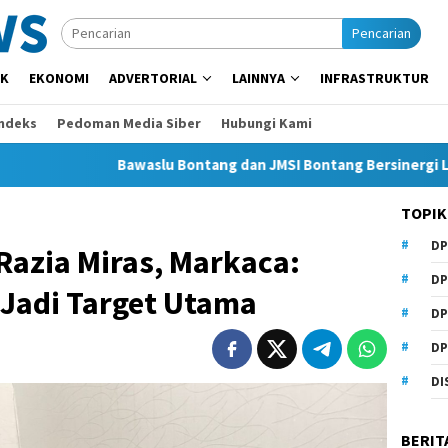
Pencarian
IK
EKONOMI
ADVERTORIAL
LAINNYA
INFRASTRUKTUR
Indeks
Pedoman Media Siber
Hubungi Kami
Bawaslu Bontang dan JMSI Bontang Bersinergi Lawan Hoaks
TOPIK
DP
Razia Miras, Markaca:
DP
 Jadi Target Utama
DP
DP
DI
BERIT