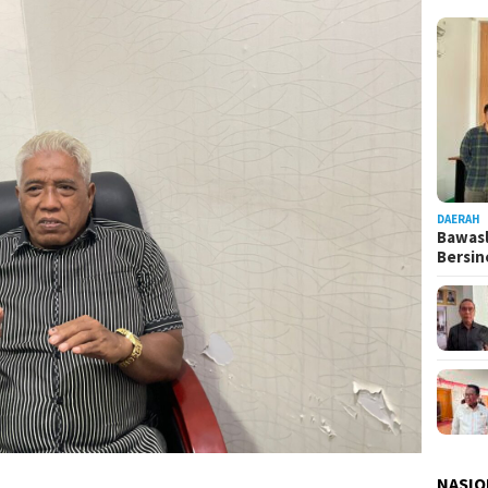
DAERAH
Bawasl
Bersi
NASIO