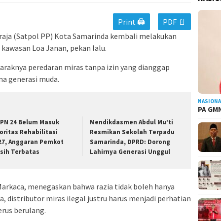
Print 🖨
PDF 📄
raja (Satpol PP) Kota Samarinda kembali melakukan
i kawasan Loa Janan, pekan lalu.
araknya peredaran miras tanpa izin yang dianggap
a generasi muda.
NASIONA
PA GMN
PN 24 Belum Masuk
Mendikdasmen Abdul Mu’ti
ioritas Rehabilitasi
Resmikan Sekolah Terpadu
27, Anggaran Pemkot
Samarinda, DPRD: Dorong
sih Terbatas
Lahirnya Generasi Unggul
arkaca, menegaskan bahwa razia tidak boleh hanya
 distributor miras ilegal justru harus menjadi perhatian
erus berulang.