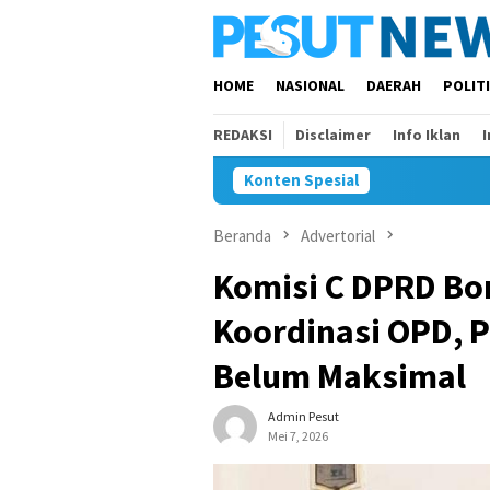
Loncat
ke
konten
HOME
NASIONAL
DAERAH
POLIT
REDAKSI
Disclaimer
Info Iklan
Konten Spesial
Beranda
Advertorial
Komisi C DPRD Bo
Koordinasi OPD, P
Belum Maksimal
Admin Pesut
Mei 7, 2026