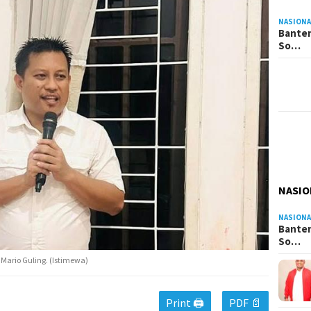
NASIONA
Banten
So…
NASIO
NASIONA
Banten
So…
Mario Guling. (Istimewa)
Print 🖨
PDF 📄