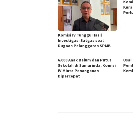
Komi
Kura
Perl
Komisi IV Tunggu Hasil
Investigasi Satgas soal
Dugaan Pelanggaran SPMB
6.000 Anak Belum dan Putus
Usai
Sekolah di Samarinda, Komisi
Pemb
IV Minta Penanganan
Kemb
Dipercepat