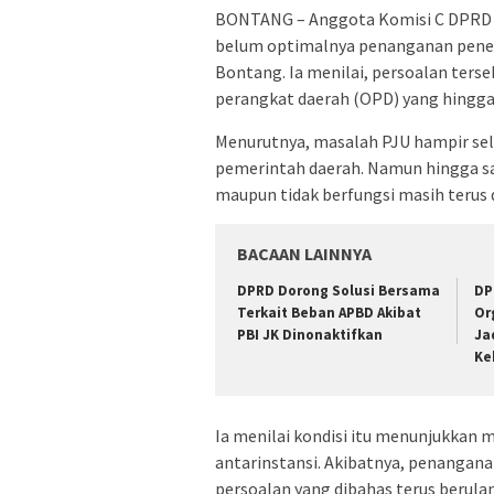
BONTANG – Anggota Komisi C DPRD 
belum optimalnya penanganan pener
Bontang. Ia menilai, persoalan ters
perangkat daerah (OPD) yang hingga k
Menurutnya, masalah PJU hampir se
pemerintah daerah. Namun hingga saa
maupun tidak berfungsi masih terus 
BACAAN LAINNYA
DPRD Dorong Solusi Bersama
DP
Terkait Beban APBD Akibat
Or
PBI JK Dinonaktifkan
Ja
Ke
Ia menilai kondisi itu menunjukkan 
antarinstansi. Akibatnya, penanganan
persoalan yang dibahas terus berula