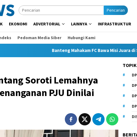
Pencarian
IK
EKONOMI
ADVERTORIAL
LAINNYA
INFRASTRUKTUR
Indeks
Pedoman Media Siber
Hubungi Kami
Banteng Mahakam FC Bawa Misi Juara di Soekarno C
TOPIK
DP
ntang Soroti Lemahnya
DP
enanganan PJU Dinilai
DP
DP
DI
BERIT