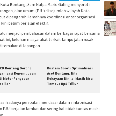
Kota Bontang, Sem Nalpa Mario Guling menyoroti
angan jalan umum (PJU) di sejumlah wilayah Kota
ebut dipengaruhi lemahnya koordinasi antar organisasi
ini belum berjalan efektif.
lalu menjadi pembahasan dalam berbagai rapat bersama
t ini, keluhan masyarakat terkait lampu jalan rusak
ditemukan di lapangan.
RD Bontang Dorong
Rustam Soroti Optimalisasi
ganisasi Kepemudaan
Aset Bontang, Nilai
di Motor Penyebar
Kekayaan Dinilai Masih Bisa
baikan
Tembus Rp8 Triliun
masih adanya persoalan mendasar dalam sinkronisasi
 PJU berjalan lambat dan sering kali tidak tuntas meski
ng.