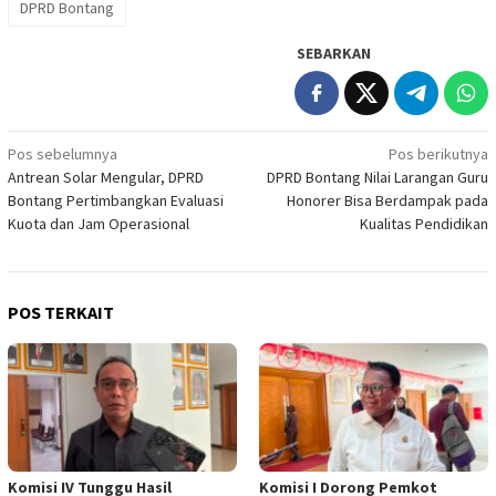
DPRD Bontang
SEBARKAN
Navigasi
Pos sebelumnya
Pos berikutnya
Antrean Solar Mengular, DPRD
DPRD Bontang Nilai Larangan Guru
pos
Bontang Pertimbangkan Evaluasi
Honorer Bisa Berdampak pada
Kuota dan Jam Operasional
Kualitas Pendidikan
POS TERKAIT
Komisi IV Tunggu Hasil
Komisi I Dorong Pemkot