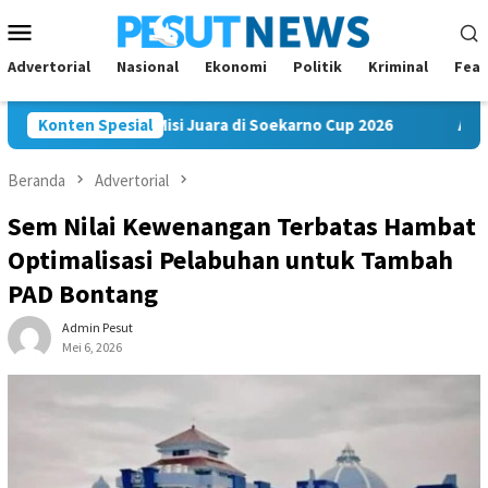
Loncat
Menu
ke
Mobile
konten
Advertorial
Nasional
Ekonomi
Politik
Kriminal
Feat
m FC Bawa Misi Juara di Soekarno Cup 2026
Konten Spesial
Andi Satya N
Beranda
Advertorial
Sem Nilai Kewenangan Terbatas Hambat
Optimalisasi Pelabuhan untuk Tambah
PAD Bontang
Admin Pesut
Mei 6, 2026