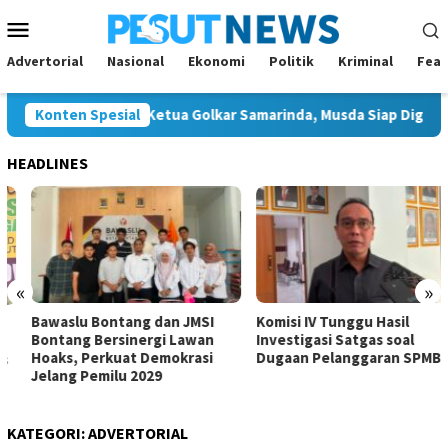
Loncat
Menu
ke
Mobile
konten
Advertorial
Nasional
Ekonomi
Politik
Kriminal
Feat
 Calon Tunggal Ketua Golkar Samarinda, Musda Siap Digelar 8 Ag
Konten Spesial
HEADLINES
«
»
Bawaslu Bontang dan JMSI
Komisi IV Tunggu Hasil
Bontang Bersinergi Lawan
Investigasi Satgas soal
Hoaks, Perkuat Demokrasi
Dugaan Pelanggaran SPMB
Jelang Pemilu 2029
KATEGORI:
ADVERTORIAL