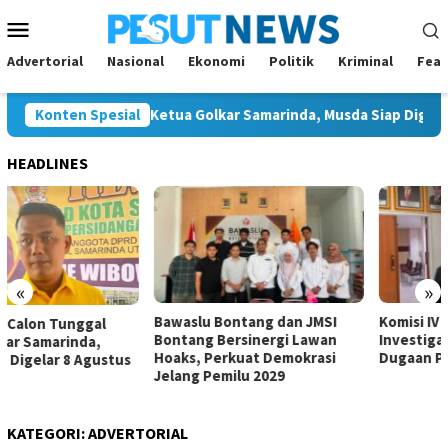
Loncat
Menu
ke
Mobile
konten
Advertorial
Nasional
Ekonomi
Politik
Kriminal
Feat
a Calon Tunggal Ketua Golkar Samarinda, Musda Siap Digelar 8 Ag
Konten Spesial
HEADLINES
«
»
Bawaslu Bontang dan JMSI
Komisi IV Tunggu Hasil
Bontang Bersinergi Lawan
Investigasi Satgas soal
Hoaks, Perkuat Demokrasi
Dugaan Pelanggaran SPMB
Jelang Pemilu 2029
KATEGORI:
ADVERTORIAL